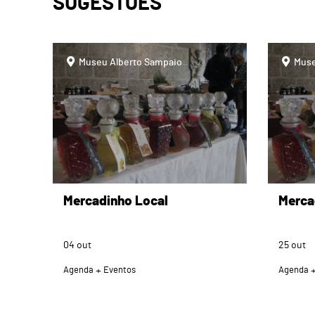
SUGESTÕES
page
page
Museu Alberto Sampaio
Muse
Mercadinho Local
Merca
04
out
25
out
Agenda
Eventos
Agenda