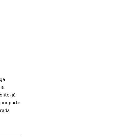
iga
 a
lito, já
 por parte
arada