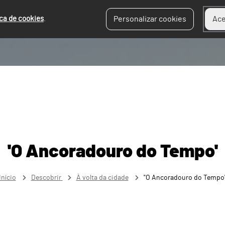
ica de cookies
.
Personalizar cookies
Ace
'O Ancoradouro do Tempo'
Início
Descobrir
À volta da cidade
"O Ancoradouro do Tempo