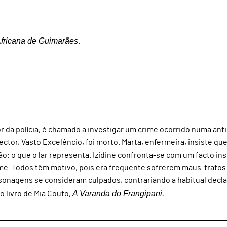
Africana de Guimarães
.
 da polícia, é chamado a investigar um crime ocorrido numa ant
ector, Vasto Excelêncio, foi morto. Marta, enfermeira, insiste que
: o que o lar representa. Izidine confronta-se com um facto insó
me. Todos têm motivo, pois era frequente sofrerem maus-tratos
rsonagens se consideram culpados, contrariando a habitual decl
A Varanda do Frangipani.
do livro de Mia Couto,