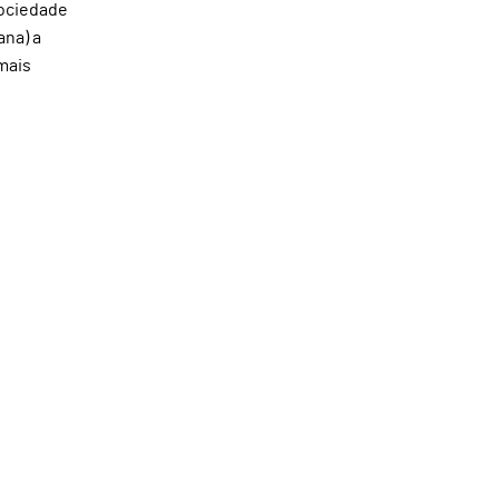
sociedade
ana) a
mais