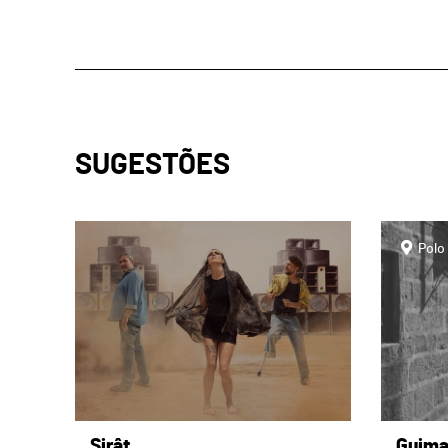
SUGESTÕES
page
page
Polo
Sirât
Guima