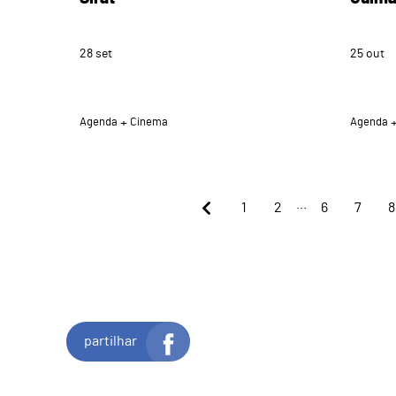
28
set
25
out
Agenda
Cinema
Agenda
...
1
2
6
7
8
partilhar