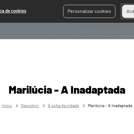
ica de cookies
.
Personalizar cookies
Ace
Marilúcia - A Inadaptada
Início
Descobrir
À volta da cidade
Marilúcia - A Inadaptada