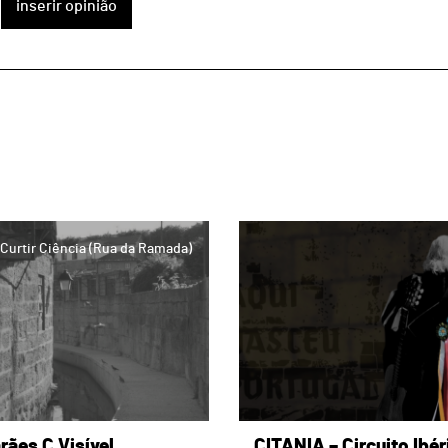
inserir opinião
page
 Curtir Ciência (Rua da Ramada)
rães C Visível
CITANIA – Circuito Ibér