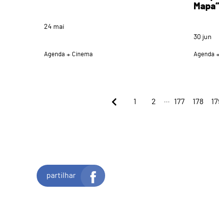
Mapa”
24
mai
30
jun
Agenda
Cinema
Agenda
...
1
2
177
178
17
partilhar