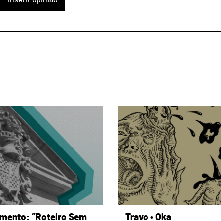
inserir opinião
page
mento: “Roteiro Sem
Travo • Oka