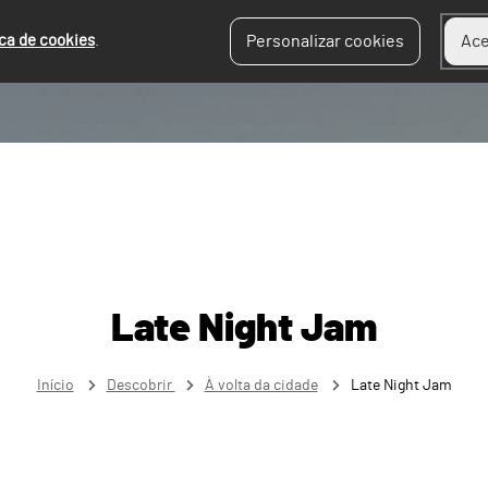
ica de cookies
.
Personalizar cookies
Ace
Late Night Jam
Início
Descobrir
À volta da cidade
Late Night Jam