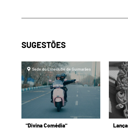
SUGESTÕES
page
page
Sede do Cineclube de Guimarães
"Divina Comédia"
Lança