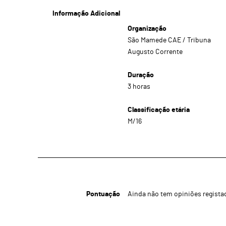
Informação Adicional
Organização
São Mamede CAE / Tribuna
Augusto Corrente
Duração
3 horas
Classificação etária
M/16
Pontuação
Ainda não tem opiniões regista