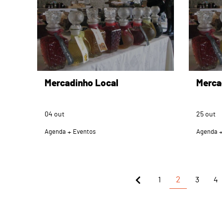
Mercadinho Local
Merca
04
out
25
out
Agenda
Eventos
Agenda
1
2
3
4