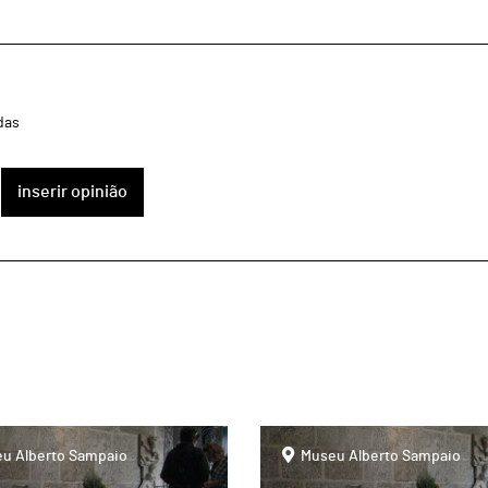
das
inserir opinião
page
u Alberto Sampaio
Museu Alberto Sampaio