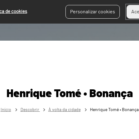
ica de cookies
.
Personalizar cookies
Ace
Henrique Tomé • Bonança
Início
Descobrir
À volta da cidade
Henrique Tomé • Bonança