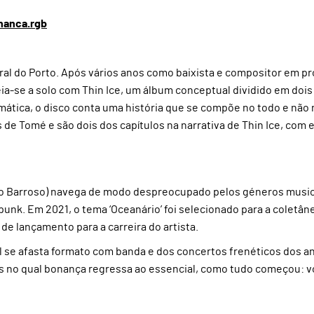
nanca.rgb
ral do Porto. Após vários anos como baixista e compositor em pr
eia-se a solo com Thin Ice, um álbum conceptual dividido em dois
emática, o disco conta uma história que se compõe no todo e não
de Tomé e são dois dos capítulos na narrativa de Thin Ice, com e
o Barroso) navega de modo despreocupado pelos géneros music
nk. Em 2021, o tema ‘Oceanário’ foi selecionado para a coletân
de lançamento para a carreira do artista.
qual se afasta formato com banda e dos concertos frenéticos dos a
 no qual bonança regressa ao essencial, como tudo começou: v