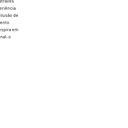
através
eriência
 ilusão de
mento
espira em
nal, o