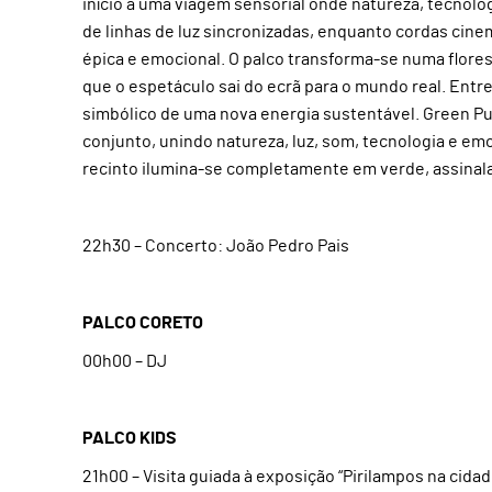
início a uma viagem sensorial onde natureza, tecnol
de linhas de luz sincronizadas, enquanto cordas cine
épica e emocional. O palco transforma-se numa floresta
que o espetáculo sai do ecrã para o mundo real. Entr
simbólico de uma nova energia sustentável. Green P
conjunto, unindo natureza, luz, som, tecnologia e e
recinto ilumina-se completamente em verde, assinal
22h30 – Concerto: João Pedro Pais
PALCO CORETO
00h00 – DJ
PALCO KIDS
21h00 – Visita guiada à exposição “Pirilampos na cidad