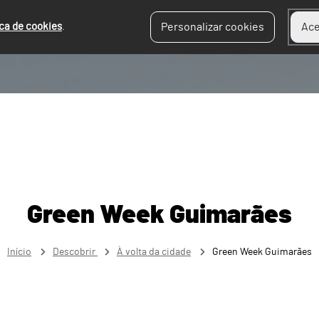
ica de cookies
.
Personalizar cookies
Ace
Green Week Guimarães
Início
Descobrir
À volta da cidade
Green Week Guimarães