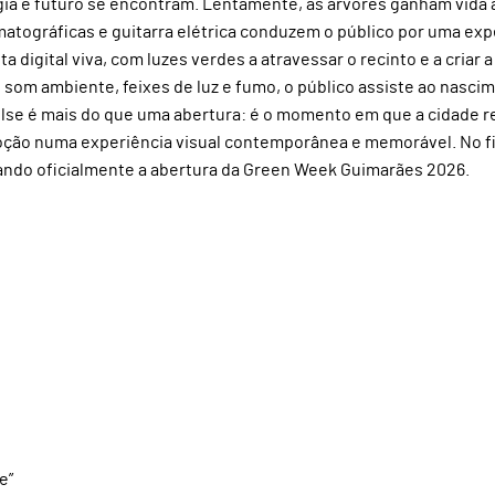
ogia e futuro se encontram. Lentamente, as árvores ganham vida 
matográficas e guitarra elétrica conduzem o público por uma exp
 digital viva, com luzes verdes a atravessar o recinto e a criar a
e som ambiente, feixes de luz e fumo, o público assiste ao nasci
ulse é mais do que uma abertura: é o momento em que a cidade r
moção numa experiência visual contemporânea e memorável. No fi
ando oficialmente a abertura da Green Week Guimarães 2026.
e”