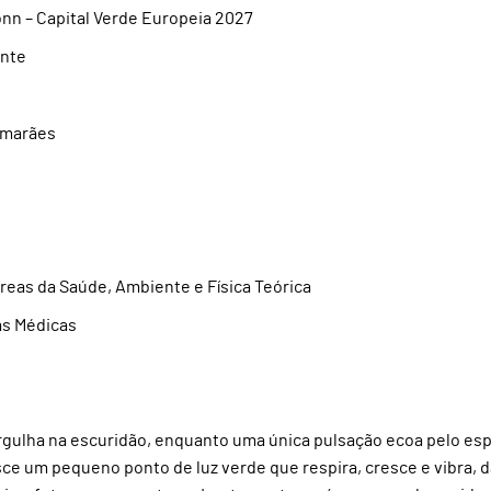
onn – Capital Verde Europeia 2027
ente
imarães
áreas da Saúde, Ambiente e Física Teórica
as Médicas
rgulha na escuridão, enquanto uma única pulsação ecoa pelo es
asce um pequeno ponto de luz verde que respira, cresce e vibra, 