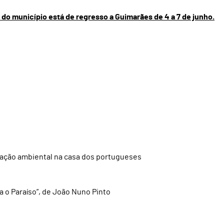
l do município está de regresso a Guimarães de 4 a 7 de junho.
cação ambiental na casa dos portugueses
a o Paraíso”, de João Nuno Pinto