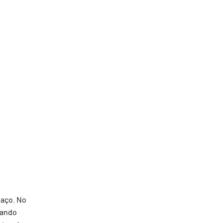
paço. No
dando