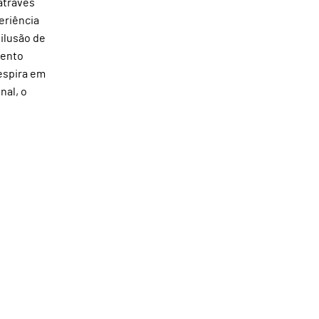
através
eriência
 ilusão de
mento
espira em
nal, o