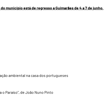
l do município está de regresso a Guimarães de 4 a 7 de junho.
cação ambiental na casa dos portugueses
a o Paraíso”, de João Nuno Pinto