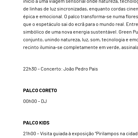
início a uma viagem sensorial onde natureza, tecnol
de linhas de luz sincronizadas, enquanto cordas cine
épica e emocional. O palco transforma-se numa floresta
que o espetáculo sai do ecrã para o mundo real. Entr
simbólico de uma nova energia sustentável. Green P
conjunto, unindo natureza, luz, som, tecnologia e e
recinto ilumina-se completamente em verde, assinal
22h30 – Concerto: João Pedro Pais
PALCO CORETO
00h00 – DJ
PALCO KIDS
21h00 – Visita guiada à exposição “Pirilampos na cidad