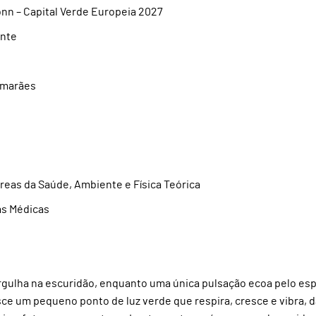
onn – Capital Verde Europeia 2027
ente
imarães
áreas da Saúde, Ambiente e Física Teórica
as Médicas
rgulha na escuridão, enquanto uma única pulsação ecoa pelo es
asce um pequeno ponto de luz verde que respira, cresce e vibra, 