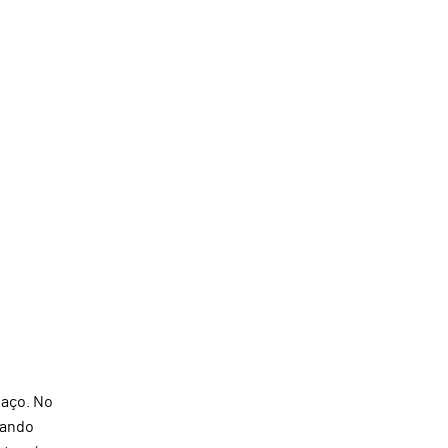
paço. No
dando