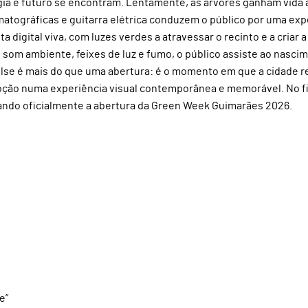
ogia e futuro se encontram. Lentamente, as árvores ganham vida 
matográficas e guitarra elétrica conduzem o público por uma exp
 digital viva, com luzes verdes a atravessar o recinto e a criar a
e som ambiente, feixes de luz e fumo, o público assiste ao nasci
ulse é mais do que uma abertura: é o momento em que a cidade r
moção numa experiência visual contemporânea e memorável. No fi
ando oficialmente a abertura da Green Week Guimarães 2026.
e”