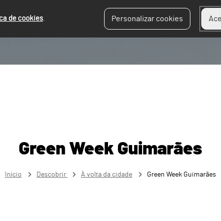
ica de cookies
.
Personalizar cookies
Ace
Green Week Guimarães
Início
Descobrir
À volta da cidade
Green Week Guimarães