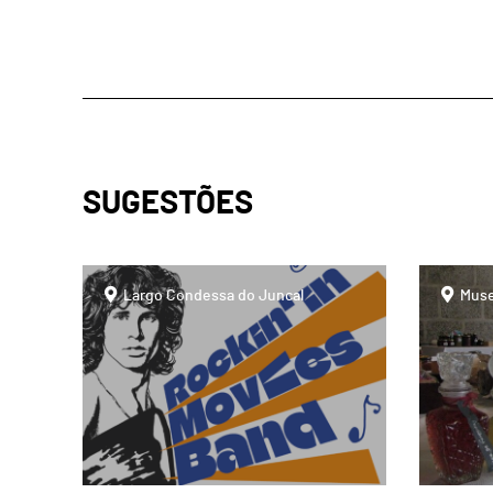
SUGESTÕES
page
page
Largo Condessa do Juncal
Muse