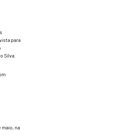
s
vista para
o
 Silva.
com
e maio, na