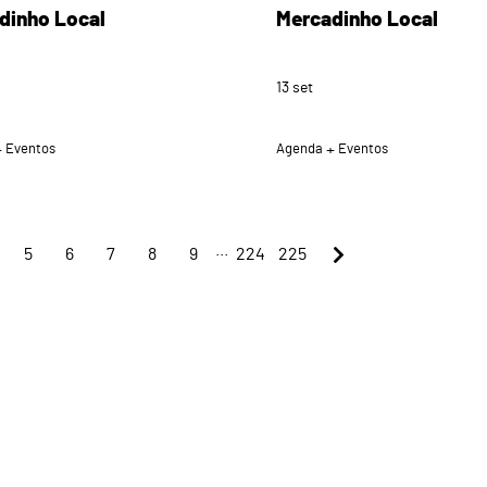
dinho Local
Mercadinho Local
13
set
Eventos
Agenda
Eventos
...
5
6
7
8
9
224
225