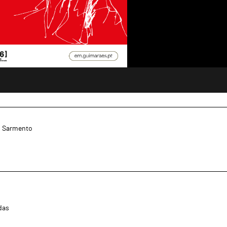
s Sarmento
das