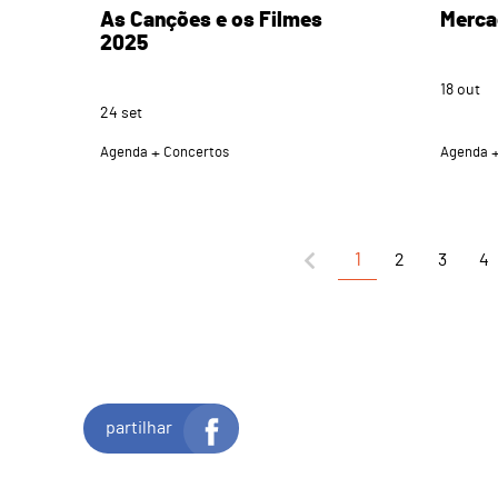
As Canções e os Filmes
Merca
2025
18
out
24
set
Agenda
Concertos
Agenda
1
2
3
4
partilhar