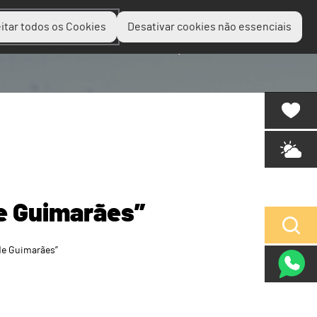
itar todos os Cookies
Desativar cookies não essenciais
Planear
Descobrir
Experienciar
e Guimarães”
de Guimarães”