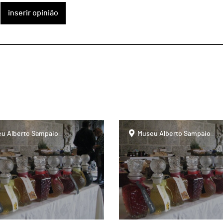
inserir opinião
page
u Alberto Sampaio
Museu Alberto Sampaio