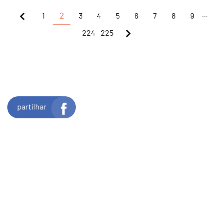
...
1
2
3
4
5
6
7
8
9
224
225
partilhar