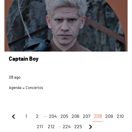
Captain Boy
08
ago
Agenda
Concertos
...
1
2
204
205
206
207
208
209
210
...
211
212
224
225