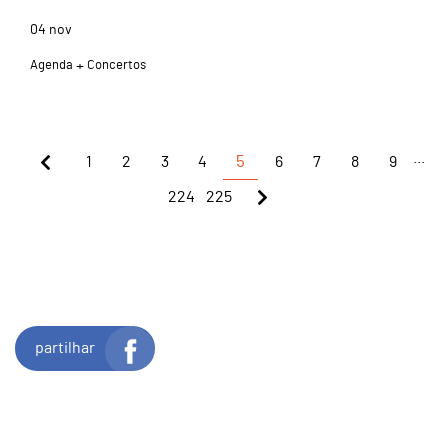
04
nov
Agenda
Concertos
...
1
2
3
4
5
6
7
8
9
224
225
partilhar