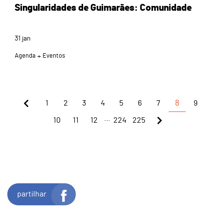
Singularidades de Guimarães: Comunidade
31
jan
Agenda
Eventos
1
2
3
4
5
6
7
8
9
...
10
11
12
224
225
partilhar