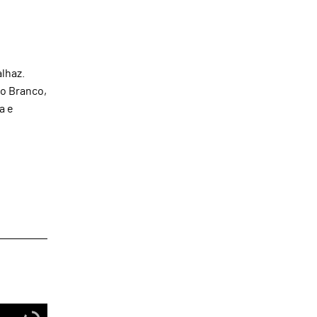
lhaz.
io Branco,
a e