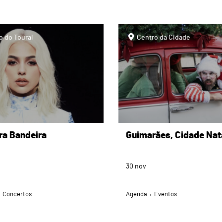
page
o do Toural
Centro da Cidade
ra Bandeira
Guimarães, Cidade Nat
30
nov
Concertos
Agenda
Eventos