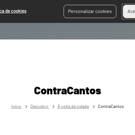
ica de cookies
.
Personalizar cookies
Ace
ContraCantos
Início
Descobrir
À volta da cidade
ContraCantos