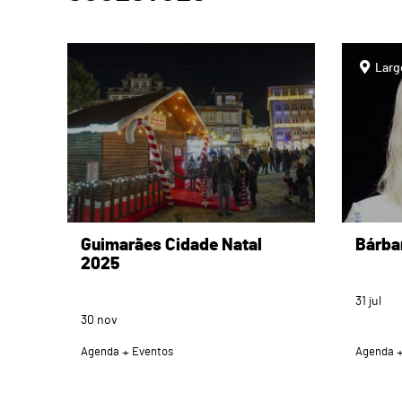
page
page
Larg
Guimarães Cidade Natal
Bárba
2025
31
jul
30
nov
Agenda
Eventos
Agenda