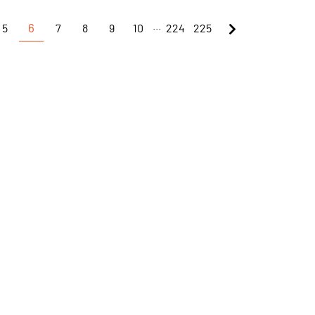
...
5
6
7
8
9
10
224
225