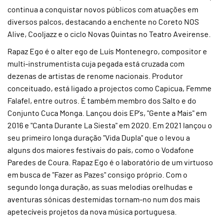
continua a conquistar novos públicos com atuações em
diversos palcos, destacando a enchente no Coreto NOS
Alive, Cooljazz e o ciclo Novas Quintas no Teatro Aveirense.
Rapaz Ego é o alter ego de Luís Montenegro, compositor e
multi-instrumentista cuja pegada está cruzada com
dezenas de artistas de renome nacionais. Produtor
conceituado, está ligado a projectos como Capicua, Femme
Falafel, entre outros. É também membro dos Salto e do
Conjunto Cuca Monga. Lançou dois EP's, "Gente a Mais" em
2016 e "Canta Durante La Siesta" em 2020. Em 2021 lançou o
seu primeiro longa duração "Vida Dupla" que o levou a
alguns dos maiores festivais do país, como o Vodafone
Paredes de Coura. Rapaz Ego é o laboratório de um virtuoso
em busca de "Fazer as Pazes" consigo próprio. Com o
segundo longa duração, as suas melodias orelhudas e
aventuras sónicas destemidas tornam-no num dos mais
apetecíveis projetos da nova música portuguesa.