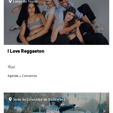
Largo do Toural
I Love Reggaeton
19
jul
Agenda
Concertos
page
Sede do Cineclube de Guimarães