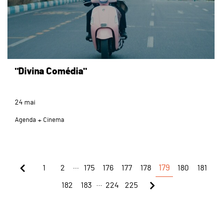
"Divina Comédia"
24
mai
Agenda
Cinema
...
1
2
175
176
177
178
179
180
181
...
182
183
224
225