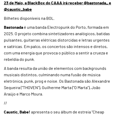
23 de Maio, a BlackBox do CAAA irá receber @bastonada_ e
@caustic_babe
Bilhetes disponíveis na BOL.
Bastonada
é uma banda Electropunk do Porto, formada em
2025. O projeto combina sintetizadores analógicos, batidas
pulsantes, guitarras elétricas distorcidas e letras urgentes
e satíricas. Em palco, os concertos são intensos e diretos,
com uma energia que provoca o público a sentir a crueza e
rebeldia do punk.
A banda resulta da união de elementos com backgrounds
musicais distintos, culminando numa fusão de música
eletrónica, punk, prog e noise. Os Bastonada são Alexandre
Sequeira (“THOVEN”), Guilherme Marta (“O Marta”), João
Araújo e Marco Moura.
//
Caustic, Babe!
apresenta o seu álbum de estreia “Cheap