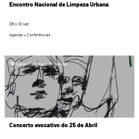
Encontro Nacional de Limpeza Urbana
08
a
10
set
Agenda
Conferências
page
Largo Condessa do Juncal
Concerto evocativo do 25 de Abril