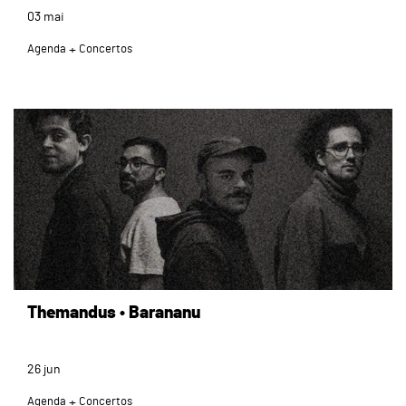
03
mai
Agenda
Concertos
page
Themandus • Barananu
26
jun
Agenda
Concertos