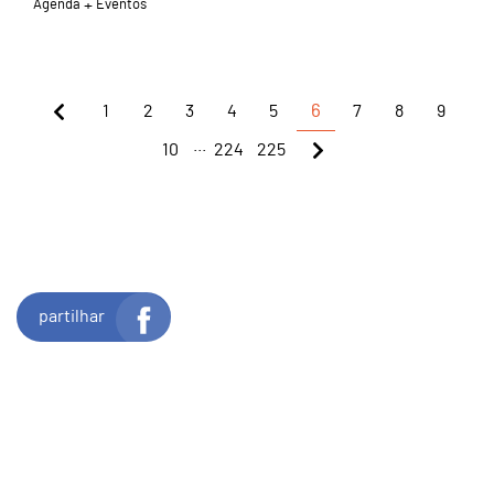
Agenda
Eventos
1
2
3
4
5
6
7
8
9
...
10
224
225
partilhar