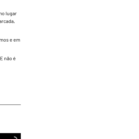
mo lugar
arcada,
amos e em
 E não é