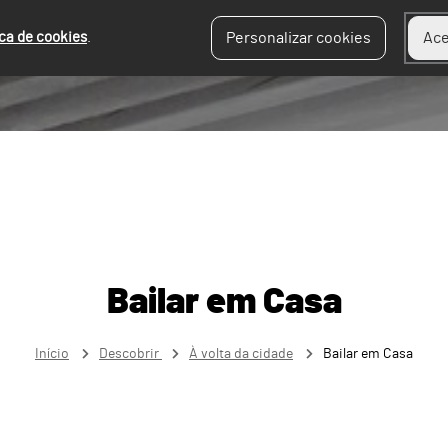
ica de cookies
.
Personalizar cookies
Ace
Bailar em Casa
Início
Descobrir
À volta da cidade
Bailar em Casa