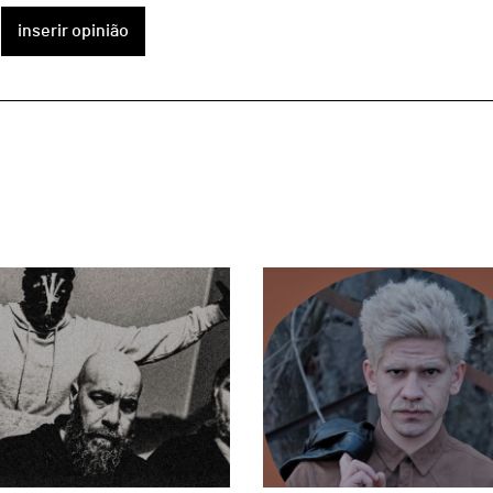
inserir opinião
page