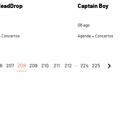
 HeadDrop
Captain Boy
08
ago
Concertos
Agenda
Concertos
...
6
207
208
209
210
211
212
224
225