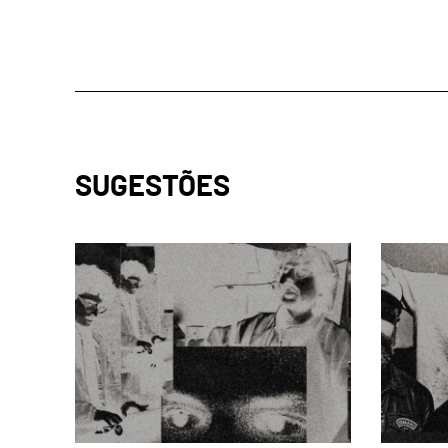
SUGESTÕES
page
page