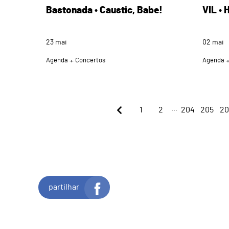
Bastonada • Caustic, Babe!
VIL •
23
mai
02
mai
Agenda
Concertos
Agenda
...
1
2
204
205
20
partilhar