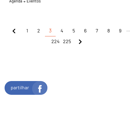
Agenda
Eventos
...
1
2
3
4
5
6
7
8
9
224
225
partilhar