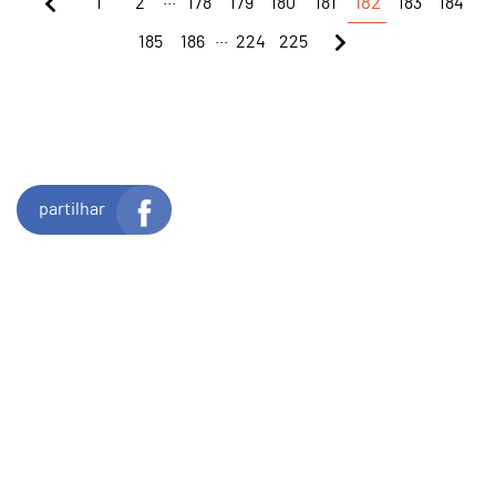
1
2
178
179
180
181
182
183
184
...
185
186
224
225
partilhar