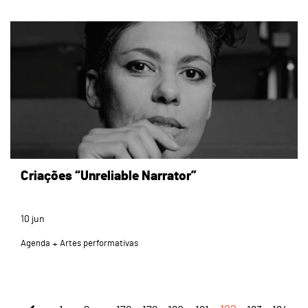
page
Criações “Unreliable Narrator”
10
jun
Agenda
Artes performativas
...