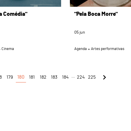
na Comédia"
"Pela Boca Morre"
05
jun
Cinema
Agenda
Artes performativas
...
8
179
180
181
182
183
184
224
225