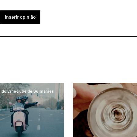
inserir opinião
page
 do Cineclube de Guimarães