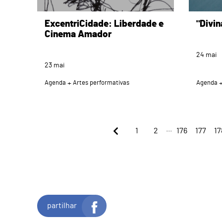
ExcentriCidade: Liberdade e
"Divi
Cinema Amador
24
mai
23
mai
Agenda
Artes performativas
Agenda
...
1
2
176
177
17
partilhar