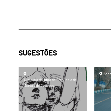
SUGESTÕES
page
page
Sede
Auditório da junta de Freguesia de
Moreira de Cónegos