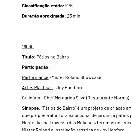
Classificação etária:
M/6
Duração aproximada:
25 min.
16h30
Titulo:
Pátios no Bairro
Participação:
Performance
–Mister Roland Showcase
Artes Plásticas
– Joy Handford
Culinária
– Chef Margarida Silva (Restaurante Norma)
Sinopse:
“Pátios do Bairro” é um projeto de criação art
que propõe a abertura excecional de jardins e pátios 
Neste dia, na Travessa das Melianas, teremos um enc
Mister Roland e instalação artística de Joy Hanford.