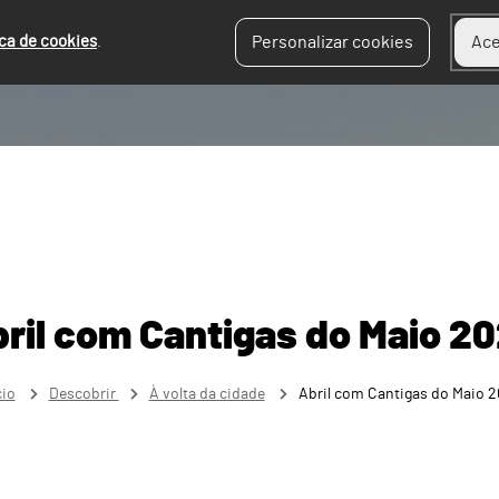
ica de cookies
.
Personalizar cookies
Ace
ril com Cantigas do Maio 2
cio
Descobrir
À volta da cidade
Abril com Cantigas do Maio 