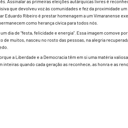
. Assinalar as primeiras eleições autárquicas livres é reconhe
cisiva que devolveu voz às comunidades e fez da proximidade um
vocar Eduardo Ribeiro é prestar homenagem a um Vimaranense ex
 permanecem como herança cívica para todos nós.
 um dia de “festa, felicidade e energia”. Essa imagem comove po
o de muitos, nasceu no rosto das pessoas, na alegria recuperada
edo.
que a Liberdade e a Democracia têm em si uma matéria valiosa 
inteiras quando cada geração as reconhece, as honra e as reno