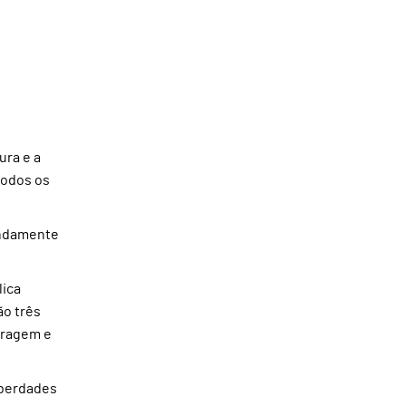
ura e a
todos os
fundamente
lica
ão três
oragem e
liberdades