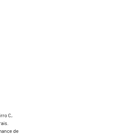
rro C,
ais.
rmance de