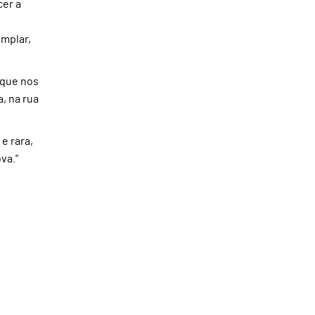
cer a
emplar,
rque nos
, na rua
e rara,
va."