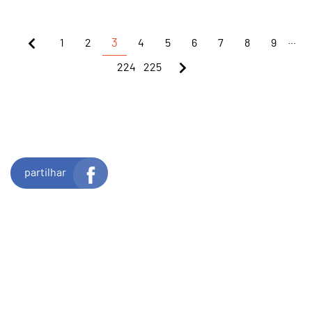
...
1
2
3
4
5
6
7
8
9
224
225
partilhar