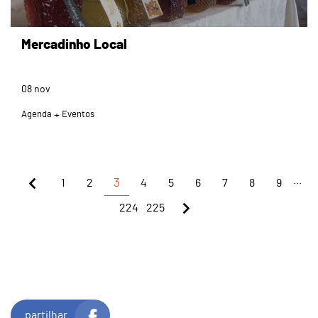
Mercadinho Local
08
nov
Agenda
Eventos
...
1
2
3
4
5
6
7
8
9
224
225
partilhar