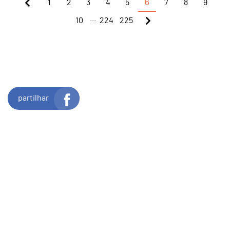
1
2
3
4
5
6
7
8
9
...
10
224
225
partilhar