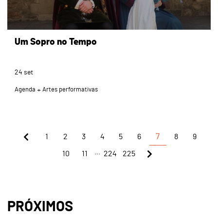
Um Sopro no Tempo
24
set
Agenda
Artes performativas
1
2
3
4
5
6
7
8
9
...
10
11
224
225
PRÓXIMOS