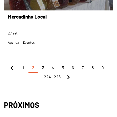
Mercadinho Local
27
set
Agenda
Eventos
...
1
2
3
4
5
6
7
8
9
224
225
PRÓXIMOS