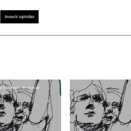
inserir opinião
page
o Condessa do Juncal