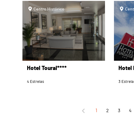
page
page
Centro Histórico
Cent
Hotel Toural****
Hotel
4 Estrelas
3 Estrela
1
2
3
4