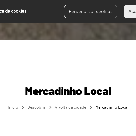
ica de cookies
.
Personalizar cookies
Ace
Mercadinho Local
Início
Descobrir
À volta da cidade
Mercadinho Local