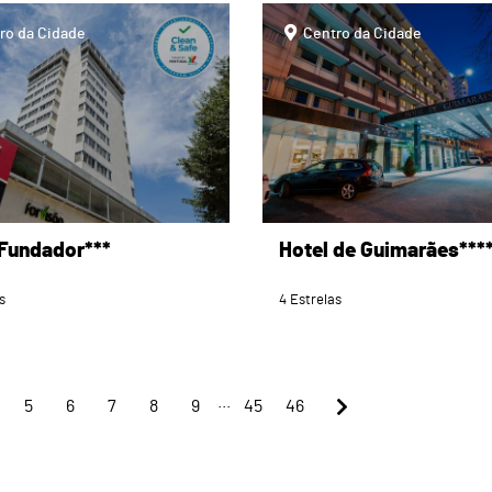
page
ro da Cidade
Centro da Cidade
 Fundador***
Hotel de Guimarães***
s
4 Estrelas
...
5
6
7
8
9
45
46