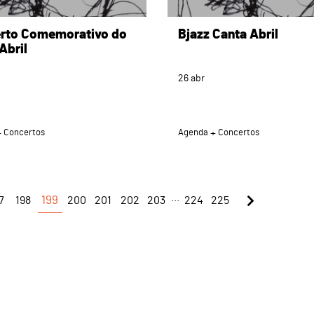
rto Comemorativo do
Bjazz Canta Abril
Abril
26
abr
Concertos
Agenda
Concertos
...
7
198
199
200
201
202
203
224
225