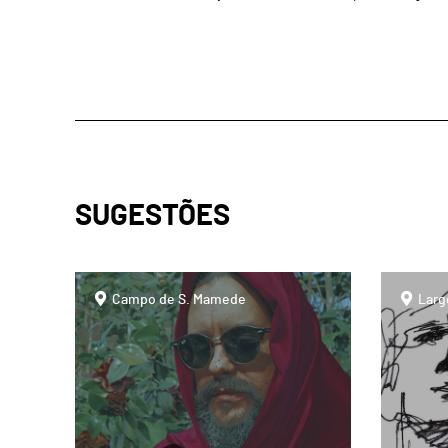
SUGESTÕES
page
page
Campo de S. Mamede
Larg