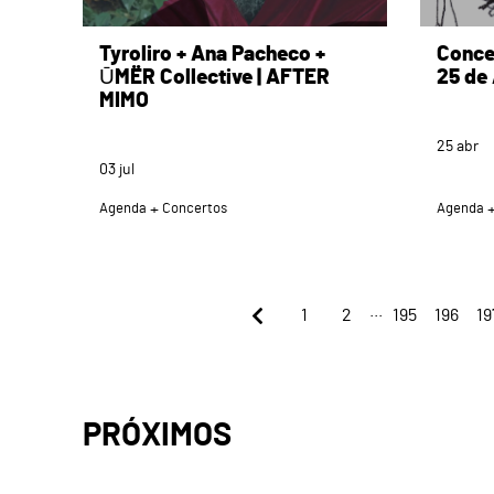
Tyroliro + Ana Pacheco +
Conce
ŪMËR Collective | AFTER
25 de 
MIMO
25
abr
03
jul
Agenda
Concertos
Agenda
...
1
2
195
196
19
PRÓXIMOS