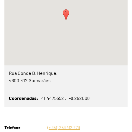
Rua Conde D. Henrique,
4800-412 Guimarães
Coordenadas
41.4475352
-8.292008
Telefone
(+ 351) 253 412 273