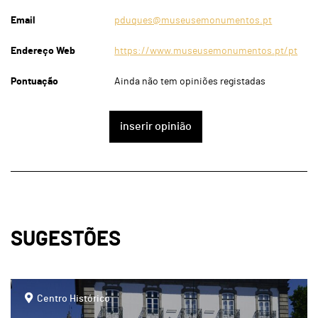
Email
pduques@museusemonumentos.pt
Endereço Web
https://www.museusemonumentos.pt/pt
Pontuação
Ainda não tem opiniões registadas
inserir opinião
SUGESTÕES
page
Centro Histórico