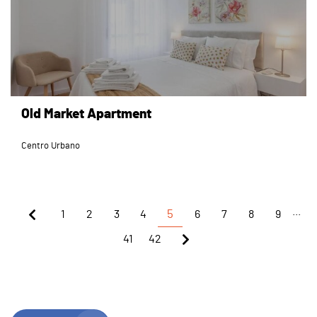
Old Market Apartment
Centro Urbano
...
1
2
3
4
5
6
7
8
9
41
42