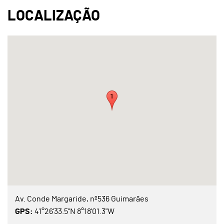
Av. Conde Margaride, nº536 Guimarães
GPS:
41°26'33.5"N 8°18'01.3"W