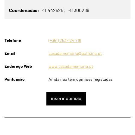
Coordenadas
41.442525
-8.300288
Telefone
(+351) 253 424 716
Email
casadamemoria@aoficina.pt
Endereço Web
www.casadamemoria.pt
Pontuação
Ainda não tem opiniões registadas
inserir opinião