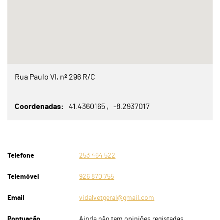
Rua Paulo VI, nº 296 R/C
Coordenadas
41.4360165
-8.2937017
Telefone
253 464 522
Telemóvel
926 870 755
Email
vidalvetgeral@gmail.com
Pontuação
Ainda não tem opiniões registadas