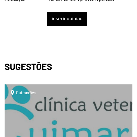
inserir opinião
SUGESTÕES
page
Guimarães