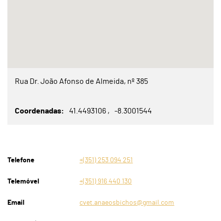
Rua Dr. João Afonso de Almeida, nº 385
Coordenadas
41.4493106
-8.3001544
Telefone
+(351) 253 094 251
Telemóvel
+(351) 916 440 130
Email
cvet.anaeosbichos@gmail.com