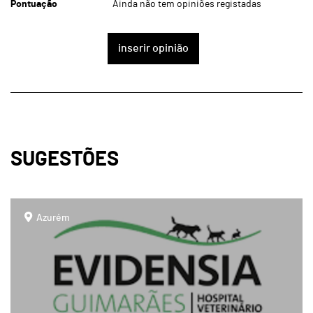
Pontuação
Ainda não tem opiniões registadas
inserir opinião
SUGESTÕES
page
Azurém