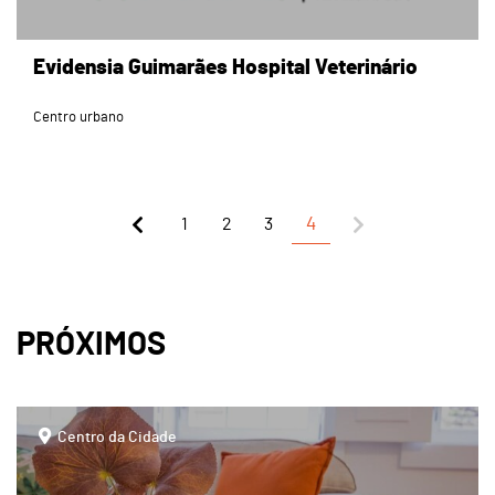
Evidensia Guimarães Hospital Veterinário
Centro urbano
1
2
3
4
PRÓXIMOS
page
Centro da Cidade