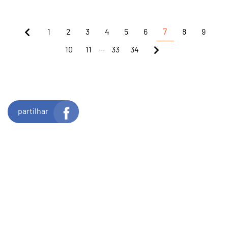
1
2
3
4
5
6
7
8
9
...
10
11
33
34
partilhar