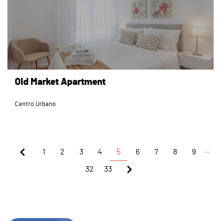
Old Market Apartment
Centro Urbano
...
1
2
3
4
5
6
7
8
9
32
33