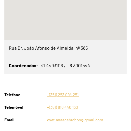
Rua Dr. João Afonso de Almeida, nº 385
Coordenadas
41.4493106
-8.3001544
Telefone
+(351) 253 094 251
Telemóvel
+(351) 916 440 130
Email
cvet.anaeosbichos@gmail.com