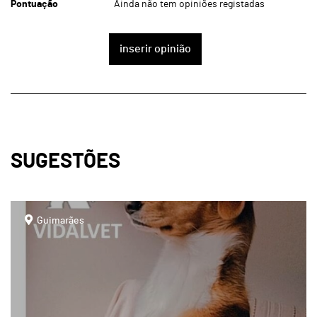
Pontuação
Ainda não tem opiniões registadas
inserir opinião
SUGESTÕES
page
Guimarães