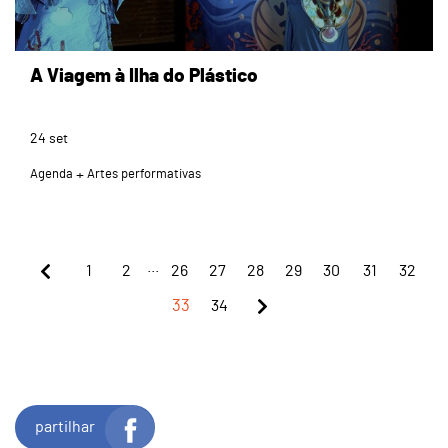
A Viagem à Ilha do Plástico
24
set
Agenda
Artes performativas
...
1
2
26
27
28
29
30
31
32
33
34
partilhar