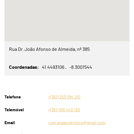
Rua Dr. João Afonso de Almeida, nº 385
Coordenadas
41.4493106
-8.3001544
Telefone
+(351) 253 094 251
Telemóvel
+(351) 916 440 130
Email
cvet.anaeosbichos@gmail.com