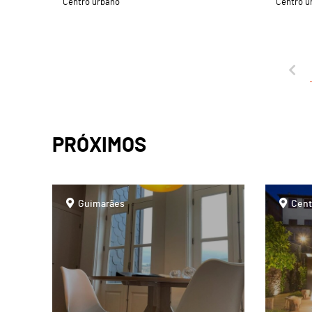
Centro urbano
Centro u
PRÓXIMOS
page
page
Guimarães
Cent