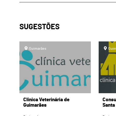
SUGESTÕES
page
page
Guimarães
Guim
Clínica Veterinária de
Consul
Guimarães
Santa