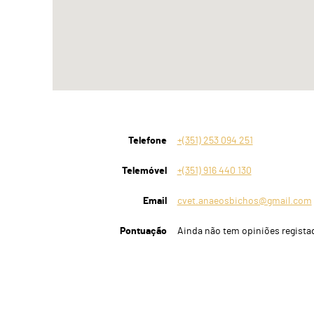
Telefone
+(351) 253 094 251
Telemóvel
+(351) 916 440 130
Email
cvet.anaeosbichos@gmail.com
Pontuação
Ainda não tem opiniões regista