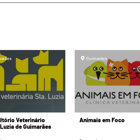
page
arães
Guimarães
tório Veterinário
Animais em Foco
 Luzia de Guimarães