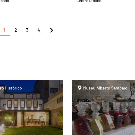
rbano
Centro urbano
1
2
3
4
page
ro Histórico
Museu Alberto Sampaio