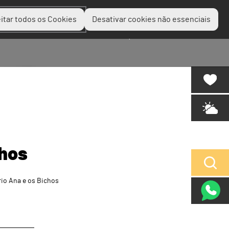
itar todos os Cookies
Desativar cookies não essenciais
Planear
Descobrir
Experienciar
chos
rio Ana e os Bichos