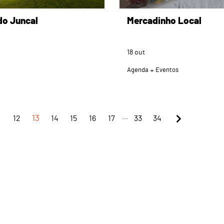
do Juncal
Mercadinho Local
18
out
Agenda
Eventos
...
1
12
13
14
15
16
17
33
34