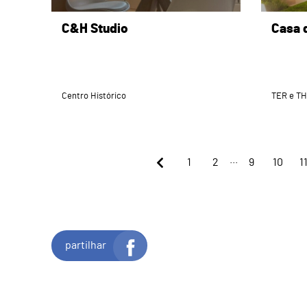
C&H Studio
Casa 
Centro Histórico
TER e TH
...
1
2
9
10
1
partilhar