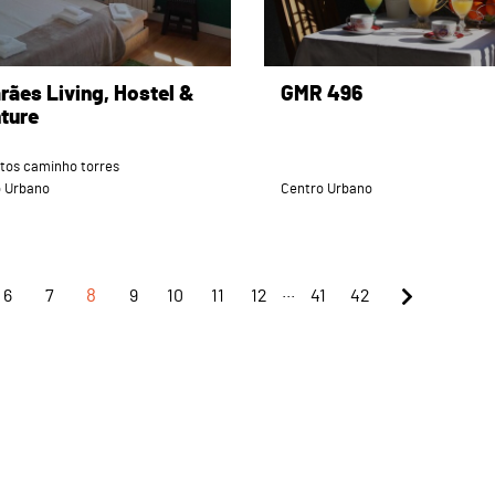
rães Living, Hostel &
GMR 496
ture
tos caminho torres
o Urbano
Centro Urbano
...
6
7
8
9
10
11
12
41
42