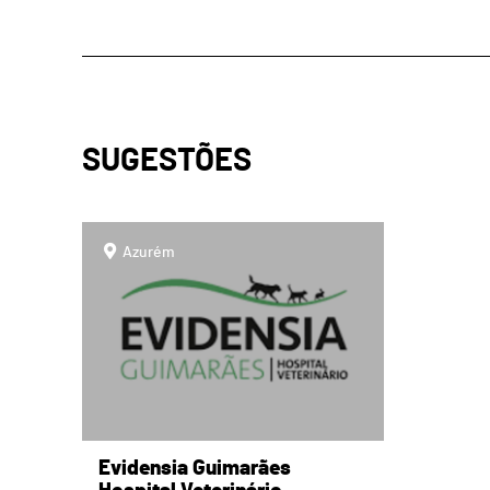
SUGESTÕES
page
Azurém
Evidensia Guimarães