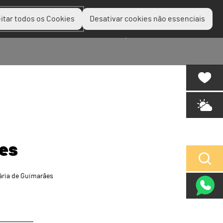
itar todos os Cookies
Desativar cookies não essenciais
Planear
Descobrir
Experienciar
ães
nária de Guimarães