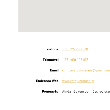
Telefone
+(351) 253 513 538
Telemóvel
+(351) 919 408 035
Email
clinicavetguimaraes@gmail.co
Endereço Web
www.vetguimaraes.pt
Pontuação
Ainda não tem opiniões regista