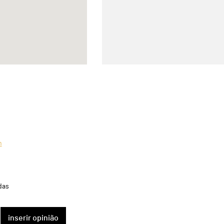
m
das
inserir opinião