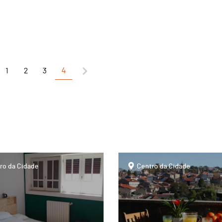
1
2
3
4
page
ro da Cidade
Centro da Cidade