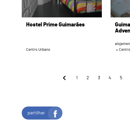
Hostel Prime Guimarães
Guima
Adven
alojamen
Centro Urbano
Centr
1
2
3
4
5
partilhar