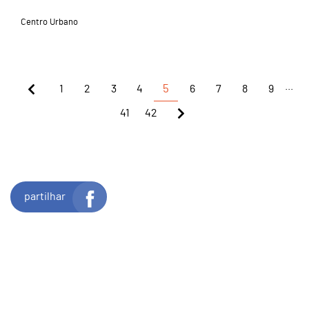
Centro Urbano
...
1
2
3
4
5
6
7
8
9
41
42
partilhar