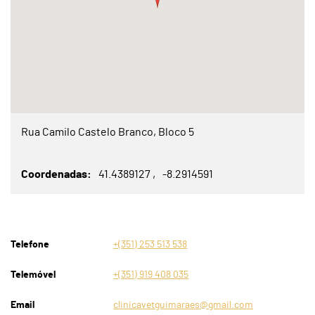
Rua Camilo Castelo Branco, Bloco 5
Coordenadas
41.4389127
-8.2914591
Telefone
+(351) 253 513 538
Telemóvel
+(351) 919 408 035
Email
clinicavetguimaraes@gmail.com