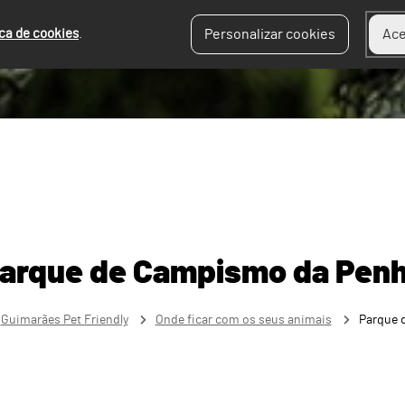
ica de cookies
.
Personalizar cookies
Ace
arque de Campismo da Pen
Guimarães Pet Friendly
Onde ficar com os seus animais
Parque 