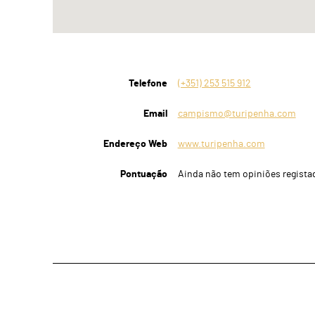
Telefone
(+351) 253 515 912
Email
campismo@turipenha.com
Endereço Web
www.turipenha.com
Pontuação
Ainda não tem opiniões regista