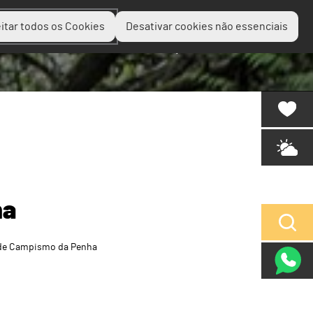
itar todos os Cookies
Desativar cookies não essenciais
Planear
Descobrir
Experienciar
ha
de Campismo da Penha