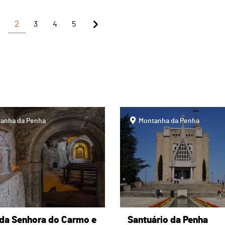
2
3
4
5
page
anha da Penha
Montanha da Penha
 da Senhora do Carmo e
Santuário da Penha