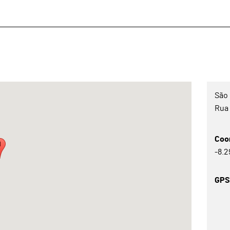
São
Rua 
Coo
-8.
GP