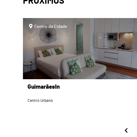
PRÓXIMOS
page
Centro da Cidade
GuimarãesIn
Centro Urbano