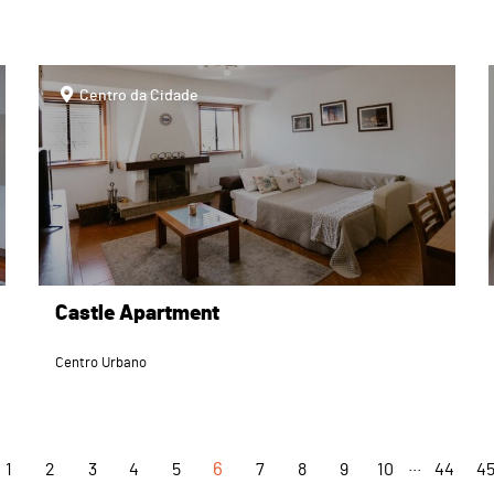
page
Centro da Cidade
Castle Apartment
Centro Urbano
...
1
2
3
4
5
6
7
8
9
10
44
4