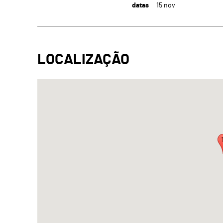
datas
15
nov