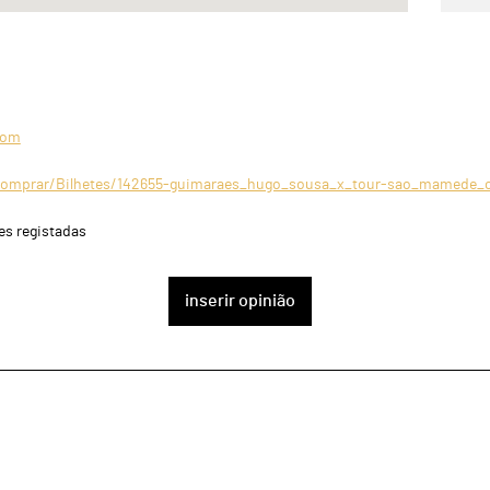
com
Comprar/Bilhetes/142655-guimaraes_hugo_sousa_x_tour-sao_mamede_
es registadas
inserir opinião