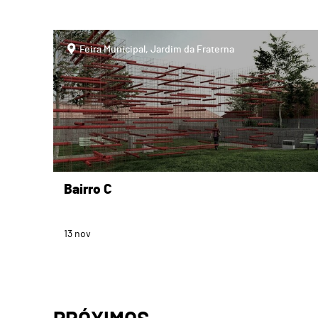
page
Feira Municipal, Jardim da Fraterna
Bairro C
13
nov