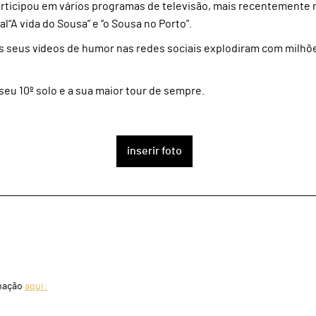
ticipou em vários programas de televisão, mais recentemente no “
l“A vida do Sousa” e “o Sousa no Porto”.
 seus vídeos de humor nas redes sociais explodiram com milhõe
seu 10º solo e a sua maior tour de sempre.
inserir foto
rmação
aqui: