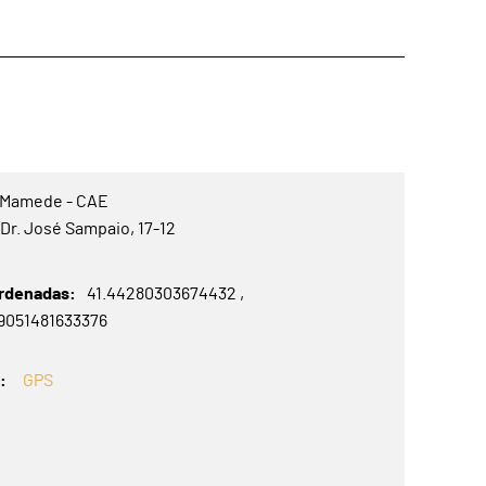
 Mamede - CAE
Dr. José Sampaio, 17-12
rdenadas
41.44280303674432
29051481633376
S
GPS