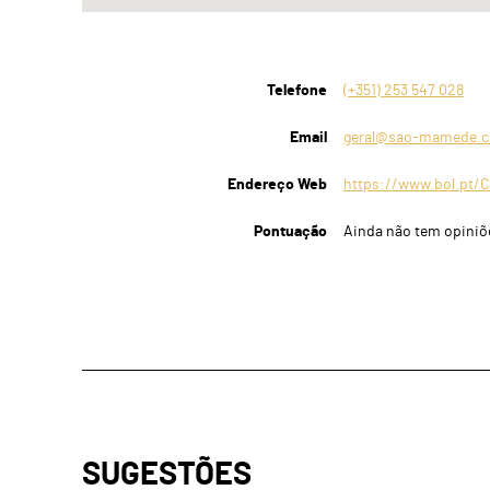
Telefone
(+351) 253 547 028
Email
geral@sao-mamede.
Endereço Web
https://www.bol.pt/
Pontuação
Ainda não tem opiniõ
SUGESTÕES