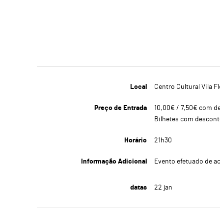
Local
Centro Cultural Vila Fl
Preço de Entrada
10,00€ / 7,50€ com d
Bilhetes com descont
Horário
21h30
Informação Adicional
Evento efetuado de a
datas
22
jan