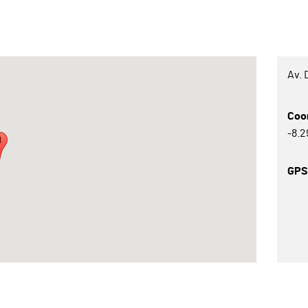
Av. 
Coo
-8.
GP