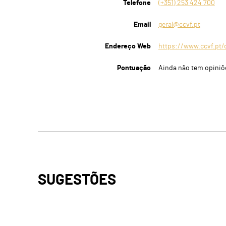
Telefone
(+351) 253 424 700
Email
geral@ccvf.pt
Endereço Web
https://www.ccvf.pt
Pontuação
Ainda não tem opiniõ
SUGESTÕES