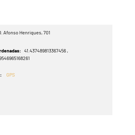
D. Afonso Henriques, 701
rdenadas
41.437489813367456
29546965168261
S
GPS