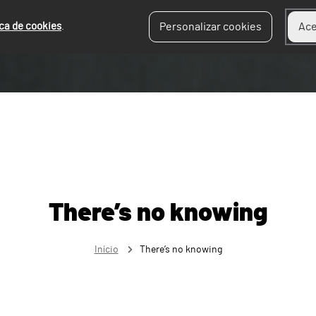
ica de cookies
.
Personalizar cookies
Ace
There’s no knowing
Início
There’s no knowing