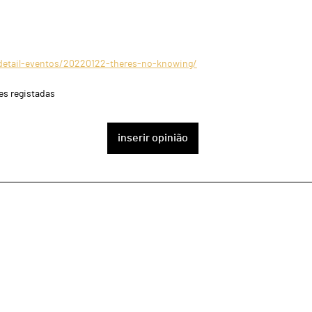
/detail-eventos/20220122-theres-no-knowing/
es registadas
inserir opinião