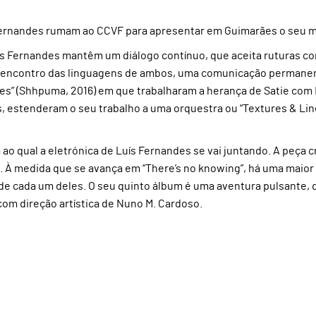
 Fernandes rumam ao CCVF para apresentar em Guimarães o seu m
ís Fernandes mantêm um diálogo contínuo, que aceita ruturas co
 o encontro das linguagens de ambos, uma comunicação permanen
 (Shhpuma, 2016) em que trabalharam a herança de Satie com Ric
, estenderam o seu trabalho a uma orquestra ou “Textures & Li
ao qual a eletrónica de Luís Fernandes se vai juntando. A peça 
 À medida que se avança em “There’s no knowing”, há uma maior
e cada um deles. O seu quinto álbum é uma aventura pulsante, q
com direção artística de Nuno M. Cardoso.