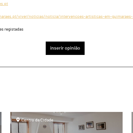
s.pt
raes.pt/viver/noticias/noticia/intervencoes-artisticas-em-guimaraes
es registadas
inserir opinião
page
Centro da Cidade