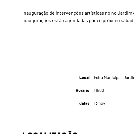
Inauguração de intervenções artísticas no no Jardim d
inaugurações estão agendadas para o próximo sábad
Local
Feira Municipal, Jard
Horário
11h00
datas
13
nov