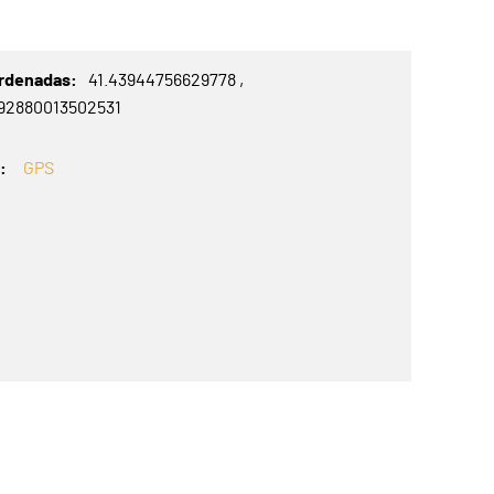
rdenadas
41.43944756629778
292880013502531
S
GPS