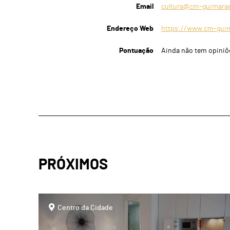
Email
cultura@cm-guimarae
Endereço Web
https://www.cm-guima
Pontuação
Ainda não tem opiniõ
PRÓXIMOS
page
Centro da Cidade