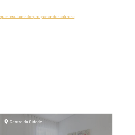
-que-resultam-do-programa-do-bairro-c
page
Centro da Cidade