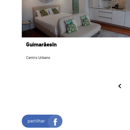
GuimarãesIn
Centro Urbano
partilhar