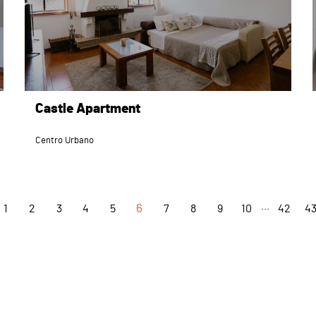
Castle Apartment
Centro Urbano
...
1
2
3
4
5
6
7
8
9
10
42
4