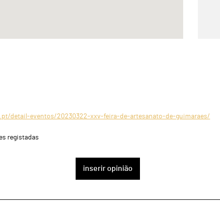
.pt/detail-eventos/20230322-xxv-feira-de-artesanato-de-guimaraes/
es registadas
inserir opinião