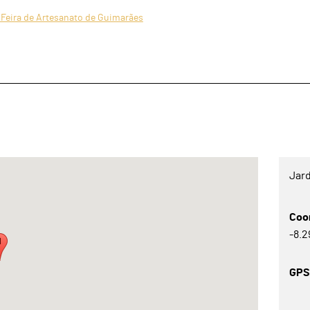
Feira de Artesanato de Guimarães
Jar
Coo
-8.
GP