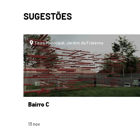
SUGESTÕES
page
Feira Municipal, Jardim da Fraterna
Bairro C
13
nov