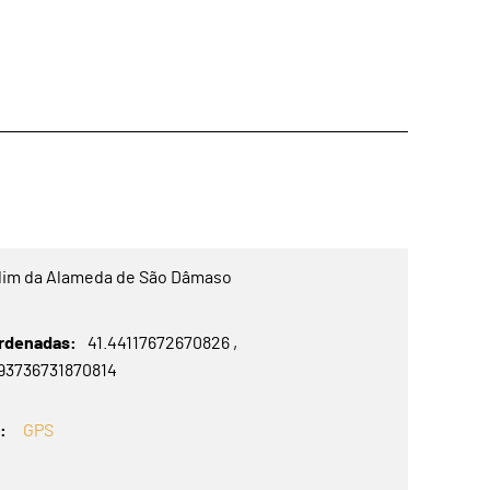
dim da Alameda de São Dâmaso
rdenadas
41.44117672670826
293736731870814
S
GPS