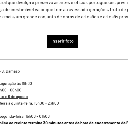
al que divulga e preserva as artes e ofícios portugueses, privil
a de inestimável valor que tem atravessado gerações, fruto de 
 mais, um grande conjunto de obras de artesãos e artesãs prove
inserir foto
e S. Dâmaso
auguração às 18h00
5h00 – 00h00
sto e 6 de agosto
ira a quinta-feira, 15h00 – 23h00
 segunda-feira, 15h00 – 01h00
blico ao recinto termina 30 minutos antes da hora de encerramento da F