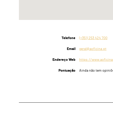
Telefone
(+351) 253 424 700
Email
geral@aoficina.pt
Endereço Web
https://www.aoficina
Pontuação
Ainda não tem opiniõ