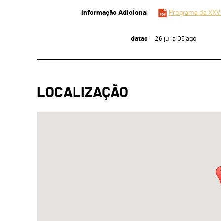
Informação Adicional
Programa da XXV 
datas
26
jul
a
05
ago