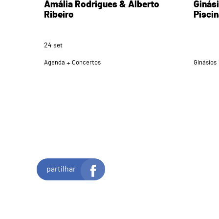
Amália Rodrigues & Alberto
Ginás
Ribeiro
Pisci
24
set
Agenda
Concertos
Ginásios
partilhar