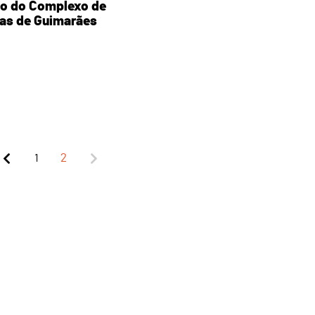
io do Complexo de
nas de Guimarães
1
2