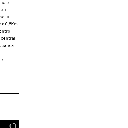
rno e
cro-
nclui
a a 0,8Km
entro
 central
quática
de