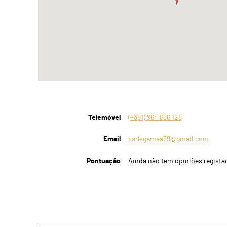
Telemóvel
(+351) 964 656 128
Email
carlagemea79@gmail.com
Pontuação
Ainda não tem opiniões regista