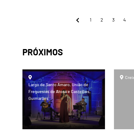
1
2
3
4
PRÓXIMOS
page
Crei
Largo de Santo Amaro, União de
Freguesias de Arosa e Castelões,
Guimarães