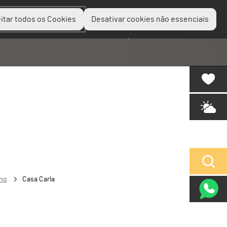
itar todos os Cookies
Desativar cookies não essenciais
Planear
Descobrir
Experienciar
ano
Casa Carla