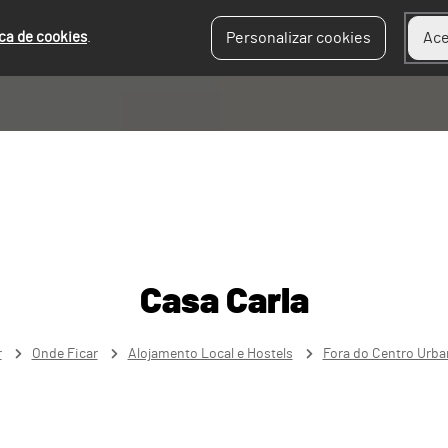
ica de cookies
.
Personalizar cookies
Ace
Casa Carla
r
Onde Ficar
Alojamento Local e Hostels
Fora do Centro Urb