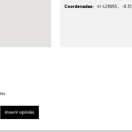
Coordenadas
41.428955
-8.3
das
inserir opinião