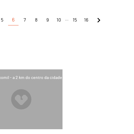
...
5
6
7
8
9
10
15
16
xomil - a 2 km do centro da cidade