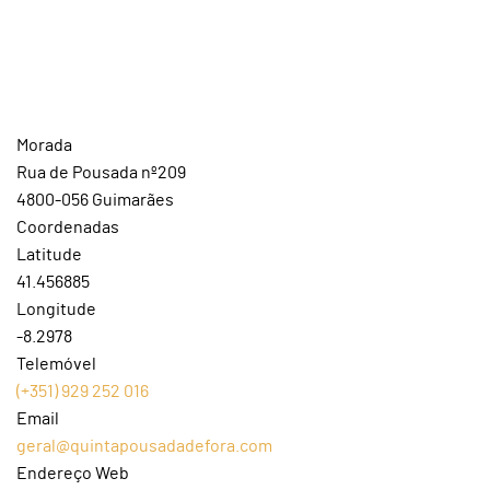
Morada
Rua de Pousada nº209
4800-056 Guimarães
Coordenadas
Latitude
41.456885
Longitude
-8.2978
Telemóvel
(+351) 929 252 016
Email
geral@quintapousadadefora.com
Endereço Web