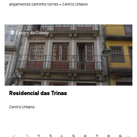
alojamentos caminho torres
Centro Urbano
page
Centro da Cidade
Residencial das Trinas
Centro Urbano
...
1
2
3
4
5
6
7
8
9