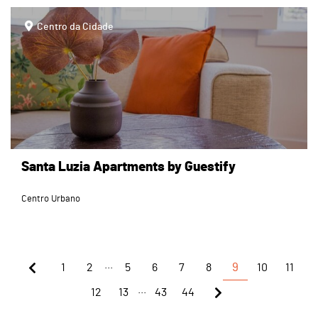
page
Centro da Cidade
Santa Luzia Apartments by Guestify
Centro Urbano
...
1
2
5
6
7
8
9
10
11
...
12
13
43
44