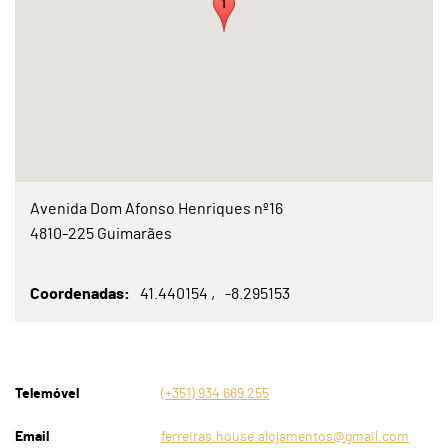
Avenida Dom Afonso Henriques nº16
4810-225 Guimarães
Coordenadas
41.440154
-8.295153
Telemóvel
(+351) 934 669 255
Email
ferreiras.house.alojamentos@gmail.com