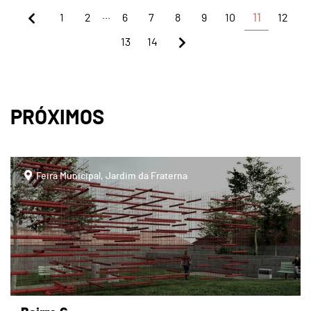
...
1
2
6
7
8
9
10
11
12
13
14
PRÓXIMOS
page
Feira Municipal, Jardim da Fraterna