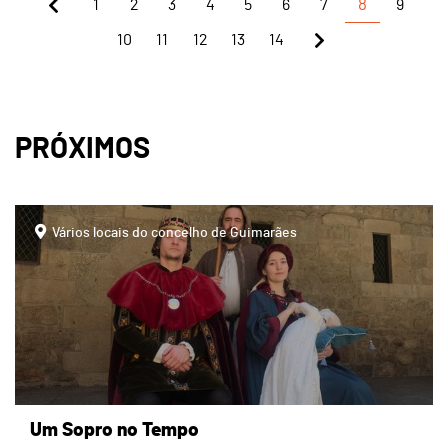
1
2
3
4
5
6
7
8
9
10
11
12
13
14
PRÓXIMOS
Vários locais do concelho de Guimarães
Um Sopro no Tempo