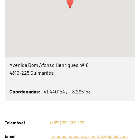
Avenida Dom Afonso Henriques nº16
4810-225 Guimarães
Coordenadas
41.440154
-8.295153
Telemóvel
(+351) 934 669 255
Email
ferreiras.house.alojamentos@gmail.com