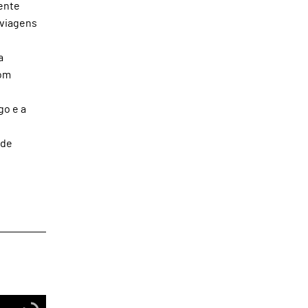
ente
 viagens
a
com
go e a
 de