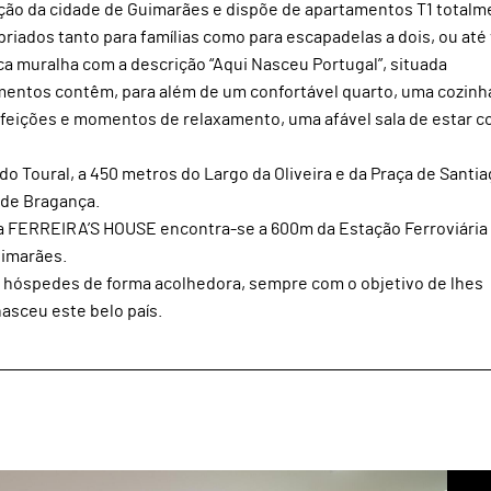
ão da cidade de Guimarães e dispõe de apartamentos T1 totalm
iados tanto para famílias como para escapadelas a dois, ou até
ica muralha com a descrição “Aqui Nasceu Portugal”, situada
mentos contêm, para além de um confortável quarto, uma cozinh
efeições e momentos de relaxamento, uma afável sala de estar 
do Toural, a 450 metros do Largo da Oliveira e da Praça de Santia
 de Bragança.
, a FERREIRA’S HOUSE encontra-se a 600m da Estação Ferroviária
uimarães.
s hóspedes de forma acolhedora, sempre com o objetivo de lhes
asceu este belo país.