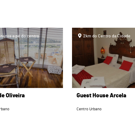
page
inutos a pé do centro
2km do Centro da Cidade
e Oliveira
Guest House Arcela
rbano
Centro Urbano