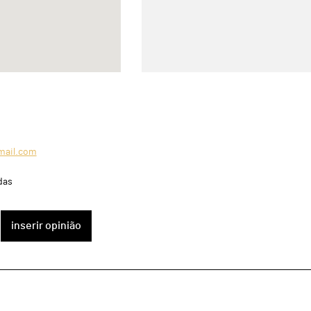
mail.com
das
inserir opinião