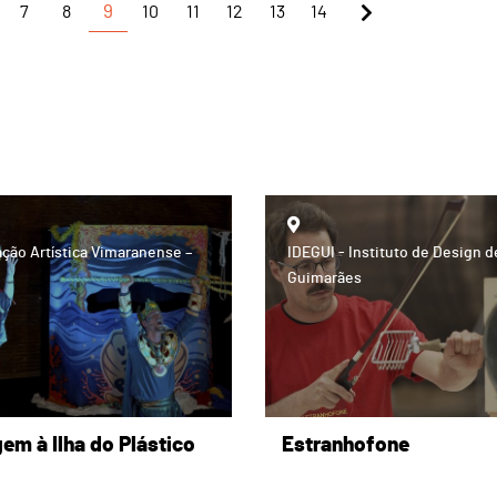
7
8
9
10
11
12
13
14
ção Artística Vimaranense –
IDEGUI - Instituto de Design d
Guimarães
em à Ilha do Plástico
Estranhofone