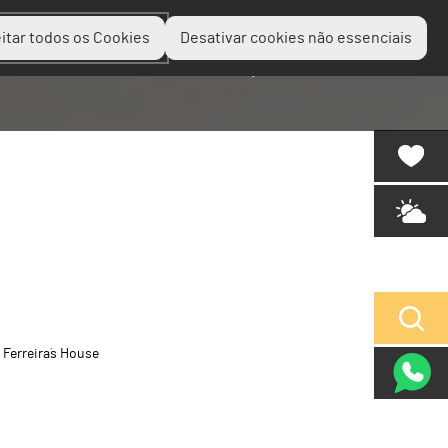
itar todos os Cookies
Desativar cookies não essenciais
Planear
Descobrir
Experienciar
Ferreira´s House