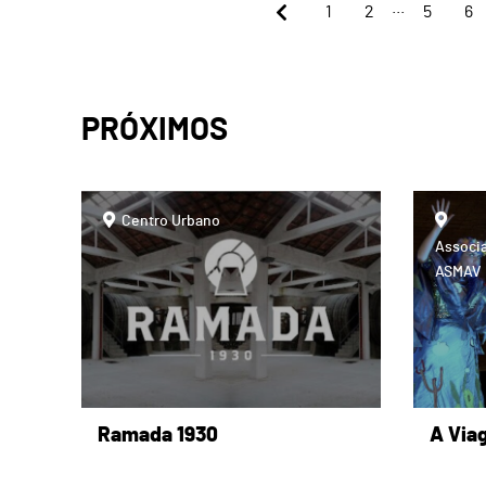
...
1
2
5
6
PRÓXIMOS
page
Centro Urbano
Associa
ASMAV
Ramada 1930
A Viag