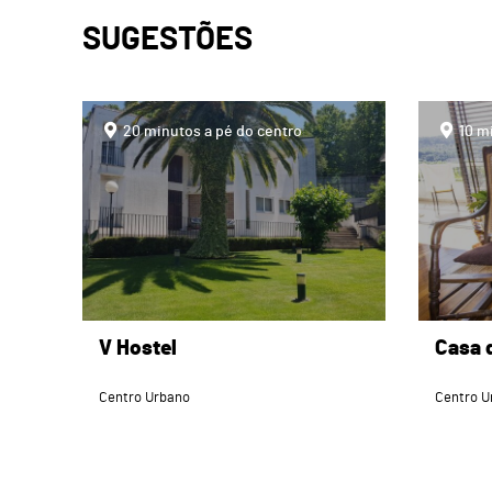
SUGESTÕES
page
page
20 minutos a pé do centro
10 m
V Hostel
Casa d
Centro Urbano
Centro U