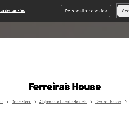
ica de cookies
.
Personalizar cookies
Ace
Ferreira´s House
ar
Onde Ficar
Alojamento Local e Hostels
Centro Urbano