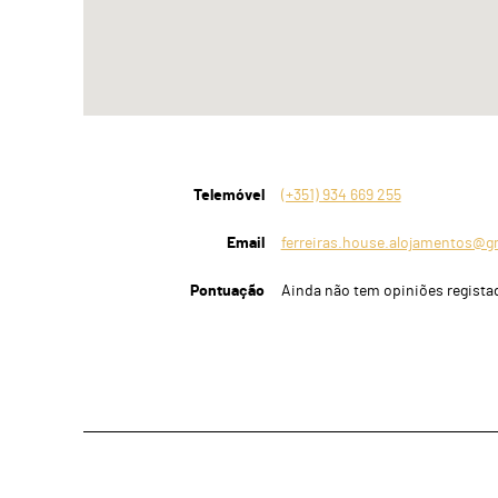
Telemóvel
(+351) 934 669 255
Email
ferreiras.house.alojamentos@g
Pontuação
Ainda não tem opiniões regista