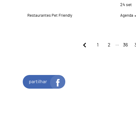
24
set
Restaurantes Pet Friendly
Agenda
...
1
2
36
partilhar