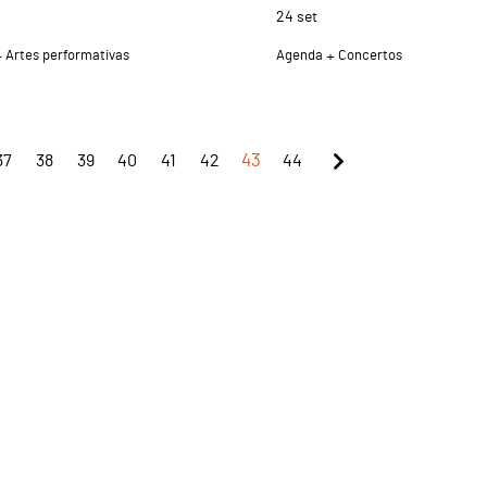
24
set
Artes performativas
Agenda
Concertos
37
38
39
40
41
42
43
44