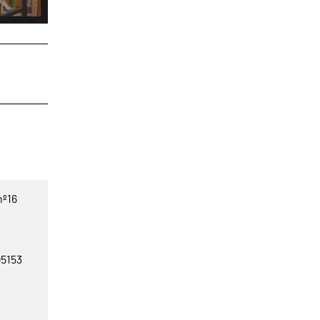
nº16
95153