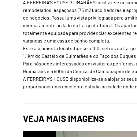
A FERREIRA’S HOUSE GUIMARÃES localiza-se no coraç
remodelados, espaçosos (75 m2), acolhedores e apropr
de negócios. Possui uma vista privilegiada para a mít
imediatamente ao lado do Largo do Toural. Os aparta
totalmente equipada para providenciar excelentes r
varandas e uma casa de banho completa.
Este alojamento local situa-se a 100 metros do Largo 
1,1km do Castelo de Guimarães e do Paço dos Duques
Para hóspedes interessados em visitar as periferias
Guimarães e a 900m da Central de Camionagem de G
A FERREIRA’S HOUSE disponibiliza-se a alojar os seu
proporcionar uma excelente estadia na cidade onde n