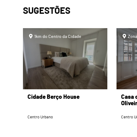
SUGESTÕES
page
page
1km do Centro da Cidade
Zona
Cidade Berço House
Casa 
Olivei
Centro Urbano
Centro U