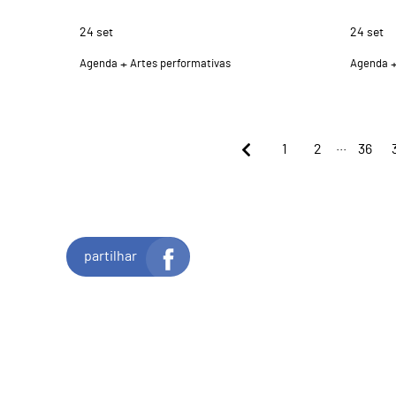
24
set
24
set
Agenda
Artes performativas
Agenda
...
1
2
36
partilhar