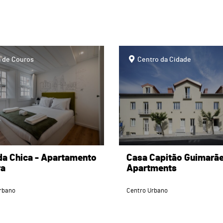
page
 de Couros
Centro da Cidade
da Chica - Apartamento
Casa Capitão Guimarã
ra
Apartments
rbano
Centro Urbano