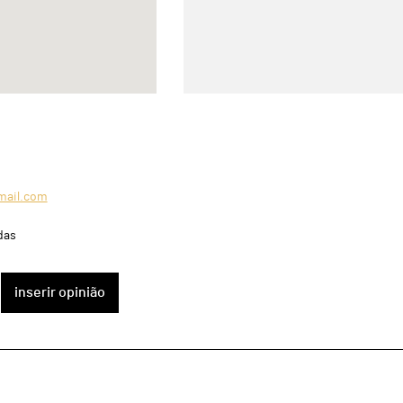
mail.com
das
inserir opinião