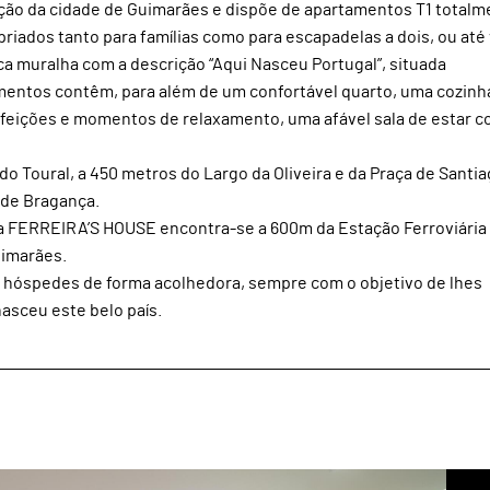
ão da cidade de Guimarães e dispõe de apartamentos T1 totalm
iados tanto para famílias como para escapadelas a dois, ou até
ica muralha com a descrição “Aqui Nasceu Portugal”, situada
mentos contêm, para além de um confortável quarto, uma cozinh
efeições e momentos de relaxamento, uma afável sala de estar 
do Toural, a 450 metros do Largo da Oliveira e da Praça de Santia
 de Bragança.
, a FERREIRA’S HOUSE encontra-se a 600m da Estação Ferroviária
uimarães.
s hóspedes de forma acolhedora, sempre com o objetivo de lhes
asceu este belo país.