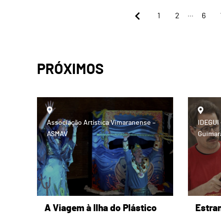
...
1
2
6
PRÓXIMOS
Associação Artística Vimaranense –
IDEGUI 
ASMAV
Guimar
A Viagem à Ilha do Plástico
Estra