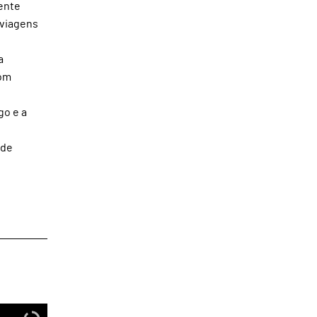
ente
 viagens
a
com
go e a
 de