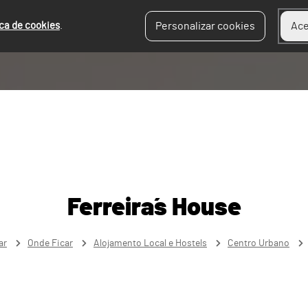
ica de cookies
.
Personalizar cookies
Ace
Ferreira´s House
ar
Onde Ficar
Alojamento Local e Hostels
Centro Urbano