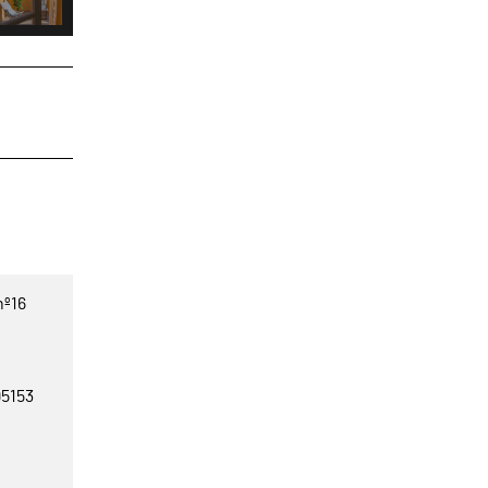
nº16
95153