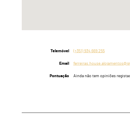
Telemóvel
(+351) 934 669 255
Email
ferreiras.house.alojamentos@g
Pontuação
Ainda não tem opiniões regista