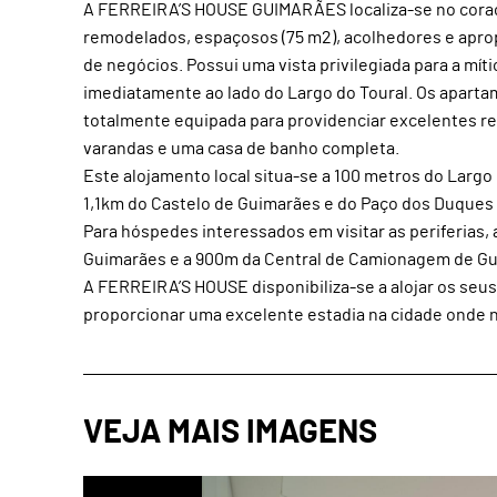
A FERREIRA’S HOUSE GUIMARÃES localiza-se no coraç
remodelados, espaçosos (75 m2), acolhedores e apropr
de negócios. Possui uma vista privilegiada para a mít
imediatamente ao lado do Largo do Toural. Os aparta
totalmente equipada para providenciar excelentes r
varandas e uma casa de banho completa.
Este alojamento local situa-se a 100 metros do Largo 
1,1km do Castelo de Guimarães e do Paço dos Duques
Para hóspedes interessados em visitar as periferias
Guimarães e a 900m da Central de Camionagem de G
A FERREIRA’S HOUSE disponibiliza-se a alojar os seu
proporcionar uma excelente estadia na cidade onde n