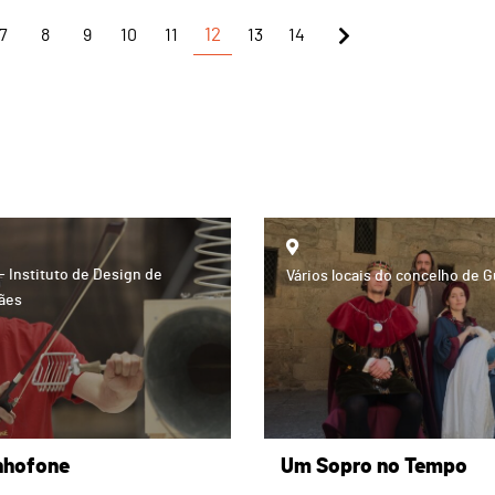
7
8
9
10
11
12
13
14
- Instituto de Design de
Vários locais do concelho de 
ães
nhofone
Um Sopro no Tempo