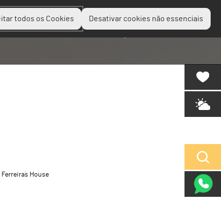
itar todos os Cookies
Desativar cookies não essenciais
Planear
Descobrir
Experienciar
Ferreira´s House