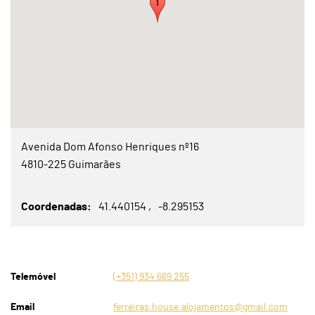
Avenida Dom Afonso Henriques nº16
4810-225 Guimarães
Coordenadas
41.440154
-8.295153
Telemóvel
(+351) 934 669 255
Email
ferreiras.house.alojamentos@gmail.com