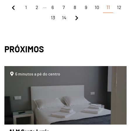
...
1
2
6
7
8
9
10
11
12
13
14
PRÓXIMOS
page
6 minutos a pé do centro