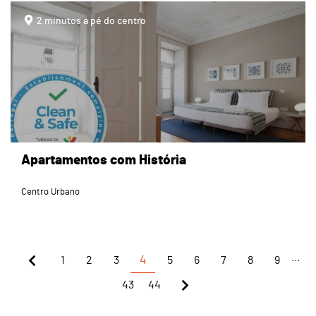
page
2 minutos a pé do centro
Apartamentos com História
Centro Urbano
...
1
2
3
4
5
6
7
8
9
43
44