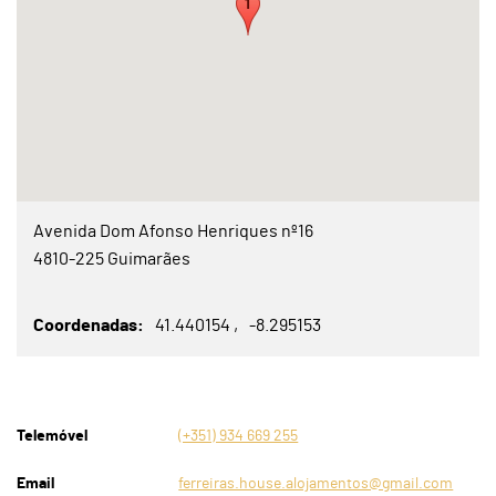
Avenida Dom Afonso Henriques nº16
4810-225 Guimarães
Coordenadas
41.440154
-8.295153
Telemóvel
(+351) 934 669 255
Email
ferreiras.house.alojamentos@gmail.com