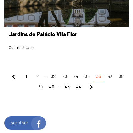
Jardins do Palácio Vila Flor
Centro Urbano
...
1
2
32
33
34
35
36
37
38
...
39
40
43
44
partilhar