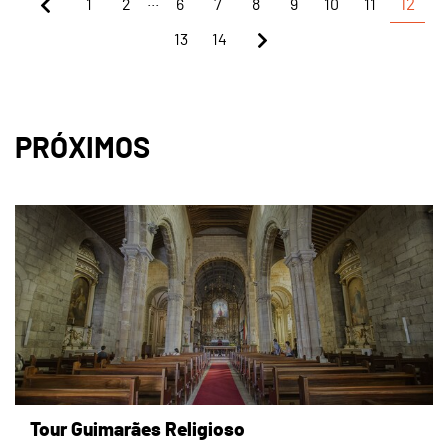
...
1
2
6
7
8
9
10
11
12
13
14
PRÓXIMOS
page
Tour Guimarães Religioso