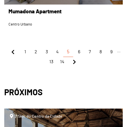
Mumadona Apartment
Centro Urbano
...
1
2
3
4
5
6
7
8
9
13
14
PRÓXIMOS
page
2,5km do Centro da Cidade