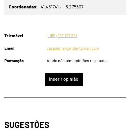
Coordenadas
41.451741
-8.275807
Telemóvel
(+351) 932 671 231
Email
casademargaride@gmail.com
Pontuação
Ainda não tem opiniões registadas
inserir opinião
SUGESTÕES