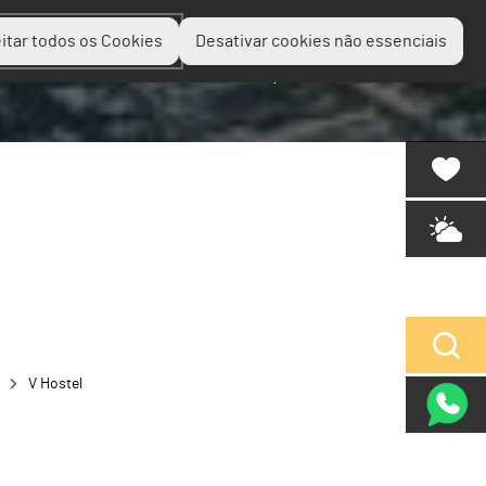
itar todos os Cookies
Desativar cookies não essenciais
Planear
Descobrir
Experienciar
V Hostel