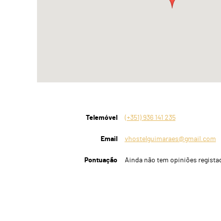
Telemóvel
(+351) 936 141 235
Email
vhostelguimaraes@gmail.com
Pontuação
Ainda não tem opiniões regista