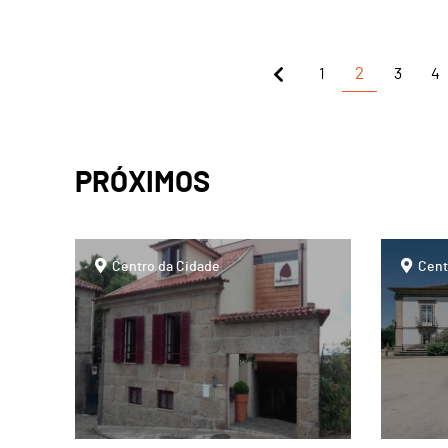
1
2
3
4
PRÓXIMOS
page
page
Centro da Cidade
Cent