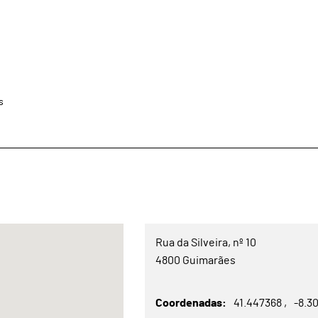
s
Rua da Silveira, nº 10
4800 Guimarães
Coordenadas
41.447368
-8.3