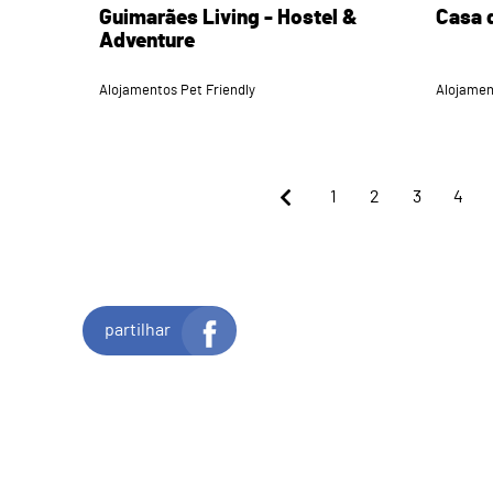
Guimarães Living - Hostel &
Casa 
Adventure
Alojamentos Pet Friendly
Alojamen
1
2
3
4
partilhar