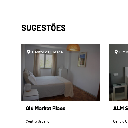
SUGESTÕES
page
page
Centro da Cidade
6 mi
Old Market Place
ALM S
Centro Urbano
Centro U