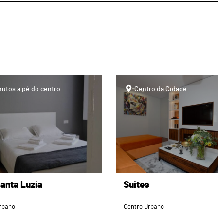
page
nutos a pé do centro
Centro da Cidade
anta Luzia
Suites
rbano
Centro Urbano