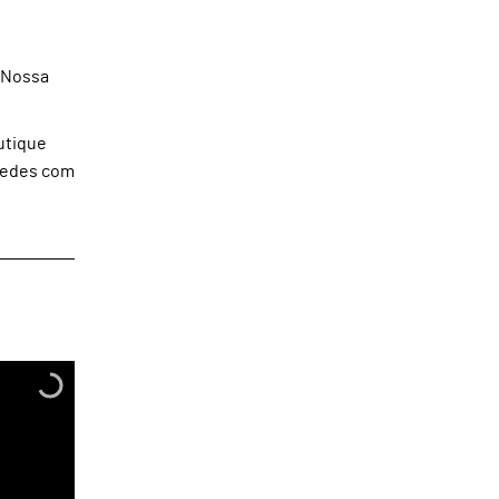
e Nossa
utique
spedes com