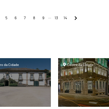
...
5
6
7
8
9
13
14
page
ro da Cidade
Centro da Cidade