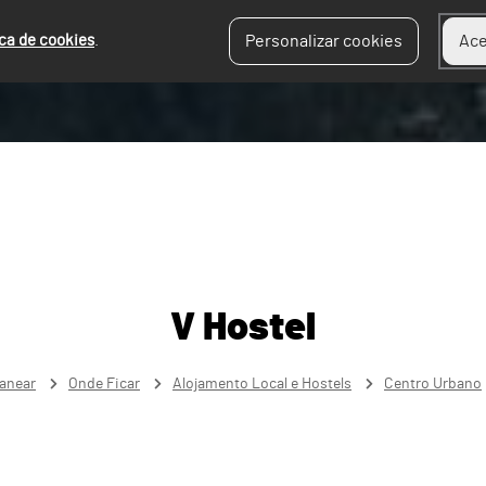
ica de cookies
.
Personalizar cookies
Ace
V Hostel
lanear
Onde Ficar
Alojamento Local e Hostels
Centro Urbano