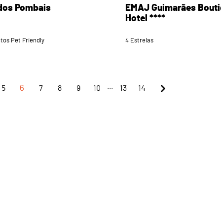
dos Pombais
EMAJ Guimarães Bouti
Hotel ****
tos Pet Friendly
4 Estrelas
...
5
6
7
8
9
10
13
14